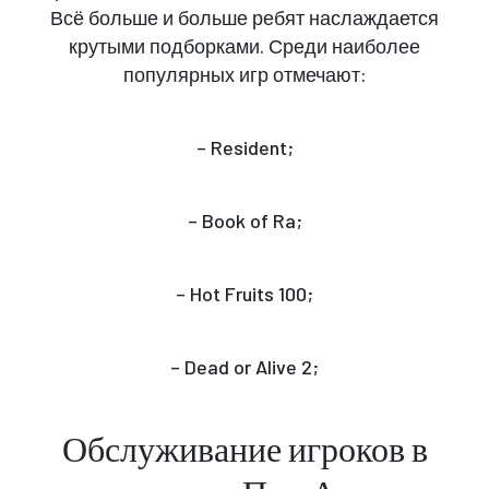
Всё больше и больше ребят наслаждается
крутыми подборками. Среди наиболее
популярных игр отмечают:
– Resident;
– Book of Ra;
– Hot Fruits 100;
– Dead or Alive 2;
Обслуживание игроков в