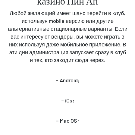
казино Пин Ап
Любой желающий имеет шанс перейти в клуб,
используя mobile версию или другие
альтернативные стационарные варианты. Если
вас интересуют вендеры, вы можете играть в
них используя даже мобильное приложение. В
эти дни администрация запускает сразу в клуб
и тех, кто заходит сюда через:
– Android;
– iOs;
– Mac OS;