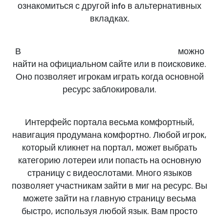
ознакомиться с другой info в альтернативных
вкладках.
В
Pin Up Bet работающее зеркало сайта
можно
найти на официальном сайте или в поисковике.
Оно позволяет игрокам играть когда основной
ресурс заблокировали.
Интерфейс портала весьма комфортный,
навигация продумана комфортно. Любой игрок,
который кликнет на портал, может выбрать
категорию лотереи или попасть на основную
страницу с видеослотами. Много языков
позволяет участникам зайти в миг на ресурс. Вы
можете зайти на главную страницу весьма
быстро, используя любой язык. Вам просто