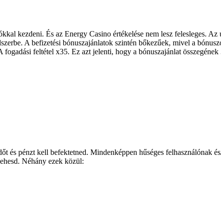
ciókkal kezdeni. És az Energy Casino értékelése nem lesz felesleges. A
zerbe. A befizetési bónuszajánlatok szintén bőkezűek, mivel a bónuszo
fogadási feltétel x35. Ez azt jelenti, hogy a bónuszajánlat összegének 
dőt és pénzt kell befektetned. Mindenképpen hűséges felhasználónak és
vehesd. Néhány ezek közül: