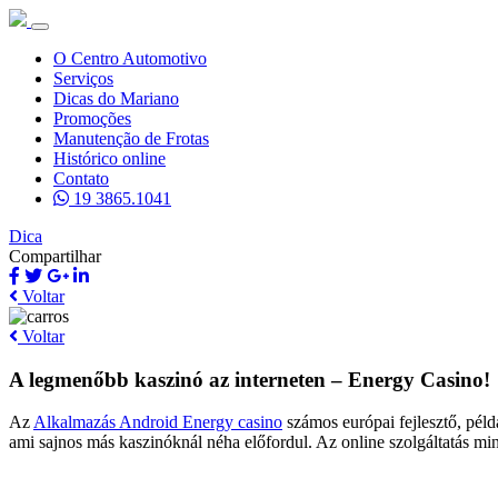
O Centro Automotivo
Serviços
Dicas do Mariano
Promoções
Manutenção de Frotas
Histórico online
Contato
19 3865.1041
Dica
Compartilhar
Voltar
Voltar
A legmenőbb kaszinó az interneten – Energy Casino!
Az
Alkalmazás Android Energy casino
számos európai fejlesztő, péld
ami sajnos más kaszinóknál néha előfordul. Az online szolgáltatás mind