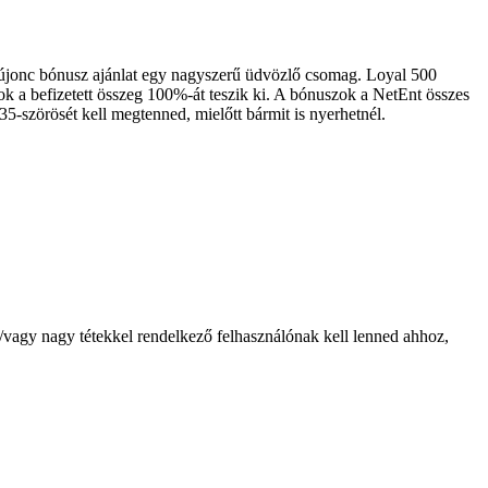
z újonc bónusz ajánlat egy nagyszerű üdvözlő csomag. Loyal 500
k a befizetett összeg 100%-át teszik ki. A bónuszok a NetEnt összes
35-szörösét kell megtenned, mielőtt bármit is nyerhetnél.
/vagy nagy tétekkel rendelkező felhasználónak kell lenned ahhoz,