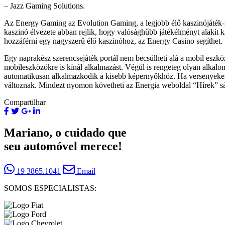
– Jazz Gaming Solutions.
Az Energy Gaming az Evolution Gaming, a legjobb élő kaszinójáték-már
kaszinó élvezete abban rejlik, hogy valósághűbb játékélményt alakít k
hozzáférni egy nagyszerű élő kaszinóhoz, az Energy Casino segíthet.
Egy naprakész szerencsejáték portál nem becsülheti alá a mobil eszkö
mobileszközökre is kínál alkalmazást. Végül is rengeteg olyan alkalo
automatikusan alkalmazkodik a kisebb képernyőkhöz. Ha versenyeken s
változnak. Mindezt nyomon követheti az Energia weboldal “Hírek” s
Compartilhar
Mariano, o cuidado que
seu automóvel merece!
19 3865.1041
Email
SOMOS ESPECIALISTAS: