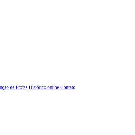
ção de Frotas
Histórico online
Contato