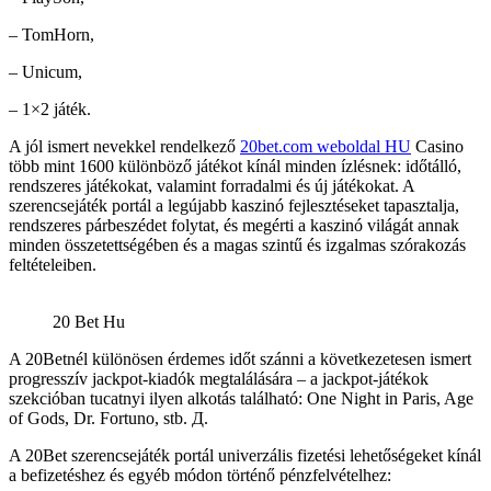
– TomHorn,
– Unicum,
– 1×2 játék.
A jól ismert nevekkel rendelkező
20bet.com weboldal HU
Casino
több mint 1600 különböző játékot kínál minden ízlésnek: időtálló,
rendszeres játékokat, valamint forradalmi és új játékokat. A
szerencsejáték portál a legújabb kaszinó fejlesztéseket tapasztalja,
rendszeres párbeszédet folytat, és megérti a kaszinó világát annak
minden összetettségében és a magas szintű és izgalmas szórakozás
feltételeiben.
20 Bet Hu
A 20Betnél különösen érdemes időt szánni a következetesen ismert
progresszív jackpot-kiadók megtalálására – a jackpot-játékok
szekcióban tucatnyi ilyen alkotás található: One Night in Paris, Age
of Gods, Dr. Fortuno, stb. Д.
A 20Bet szerencsejáték portál univerzális fizetési lehetőségeket kínál
a befizetéshez és egyéb módon történő pénzfelvételhez: