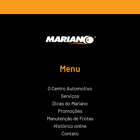
Menu
O Centro Automotivo
Serviços
Dicas do Mariano
Promoções
Manutenção de Frotas
Histórico online
Contato