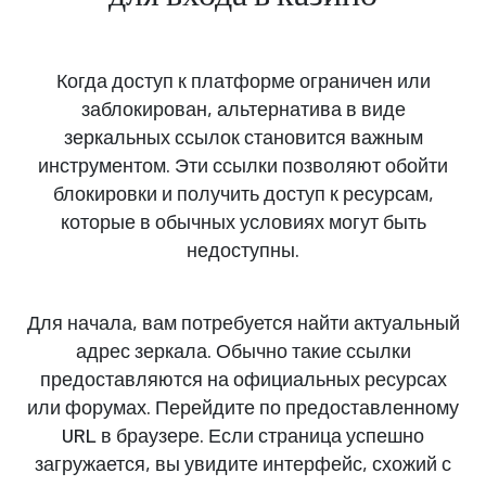
Когда доступ к платформе ограничен или
заблокирован, альтернатива в виде
зеркальных ссылок становится важным
инструментом. Эти ссылки позволяют обойти
блокировки и получить доступ к ресурсам,
которые в обычных условиях могут быть
недоступны.
Для начала, вам потребуется найти актуальный
адрес зеркала. Обычно такие ссылки
предоставляются на официальных ресурсах
или форумах. Перейдите по предоставленному
URL в браузере. Если страница успешно
загружается, вы увидите интерфейс, схожий с