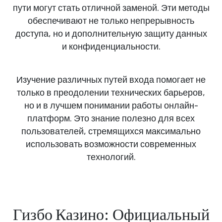
пути могут стать отличной заменой. Эти методы
обеспечивают не только непрерывность
доступа, но и дополнительную защиту данных
и конфиденциальности.
Изучение различных путей входа помогает не
только в преодолении технических барьеров,
но и в лучшем понимании работы онлайн-
платформ. Это знание полезно для всех
пользователей, стремящихся максимально
использовать возможности современных
технологий.
Гизбо Казино: Официальный