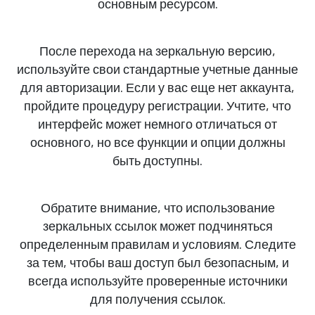
основным ресурсом.
После перехода на зеркальную версию,
используйте свои стандартные учетные данные
для авторизации. Если у вас еще нет аккаунта,
пройдите процедуру регистрации. Учтите, что
интерфейс может немного отличаться от
основного, но все функции и опции должны
быть доступны.
Обратите внимание, что использование
зеркальных ссылок может подчиняться
определенным правилам и условиям. Следите
за тем, чтобы ваш доступ был безопасным, и
всегда используйте проверенные источники
для получения ссылок.