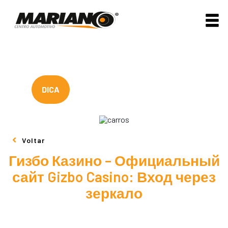
DICA
Voltar
Гизбо Казино – Официальный
сайт Gizbo Casino: Вход через
зеркало