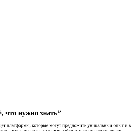
, что нужно знать”
щет платформы, которые могут предложить уникальный опыт и в
ов досуга, позволяя каждому найти что-то по своему вкусу.