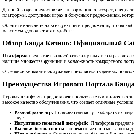
Данный раздел предоставляет информацию о ресурсе, специали
платформы, доступных играх и бонусных предложениях, котор
Обратите внимание на все функции и предложения, чтобы выбр
максимум удовольствия и удобства.
Обзор Банда Казино: Официальный Са
Платформа
предлагает разнообразие азартных игр и развлека
наличие множества функций и возможность комфортного досту
Отдельное внимание заслуживает безопасность данных пользов
Преимущества Игрового Портала Банд
Игровая платформа предоставляет пользователям множество зн
высокое качество обслуживания, что создает отличные условия
Разнообразие игр:
Пользователи могут выбирать из широ
вкуса.
Интуитивно понятный интерфейс:
Платформа предлагае
Высокая безопасность:
Современные системы защиты да
Щедрые бонусы:
Система поощрений и акций предлагае