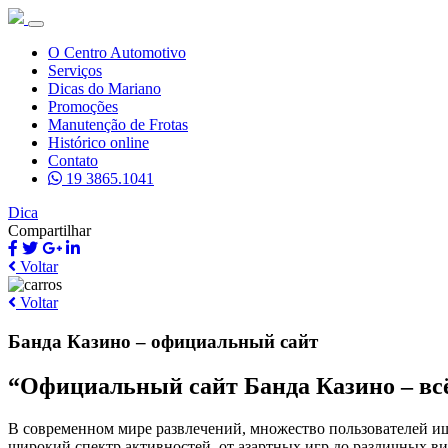
O Centro Automotivo
Serviços
Dicas do Mariano
Promoções
Manutenção de Frotas
Histórico online
Contato
19 3865.1041
Dica
Compartilhar
Voltar
Voltar
Банда Казино – официальный сайт
“Официальный сайт Банда Казино – всё
В современном мире развлечений, множество пользователей и
широкий спектр активностей, от азартных игр до различных вид