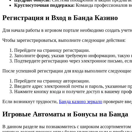
Круглосуточная поддержка:
Команда профессионалов все
Регистрация и Вход в Банда Казино
Для начала работы в игровом портале необходимо создать учетн
Чтобы зарегистрироваться, выполните следующие действия:
Перейдите на страницу регистрации.
Заполните форму, указав требуемую информацию, такую к
Подтвердите регистрацию через электронное письмо, есл
После успешной регистрации для входа выполните следующие
Перейдите на страницу авторизации.
Введите адрес электронной почты и пароль, указанные п
Нажмите кнопку входа и получите доступ к вашему про
Если возникнут трудности,
Банда казино зеркало
проверьте вве
Игровые Автоматы и Бонусы на Банда
В данном разделе вы познакомитесь с широким ассортиментом
которые делают процесс игры более увлекательным и прибыль