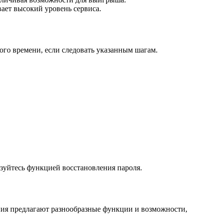
ает высокий уровень сервиса.
ного времени, если следовать указанным шагам.
зуйтесь функцией восстановления пароля.
ния предлагают разнообразные функции и возможности,