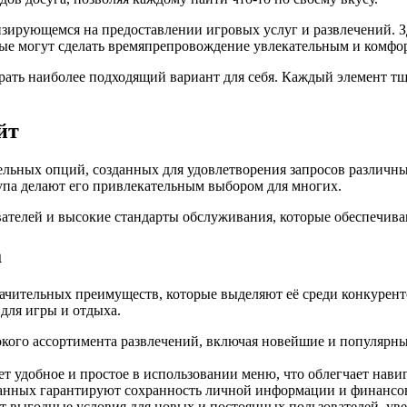
зирующемся на предоставлении игровых услуг и развлечений. З
ые могут сделать времяпрепровождение увлекательным и комфо
ать наиболее подходящий вариант для себя. Каждый элемент тщ
йт
тельных опций, созданных для удовлетворения запросов различ
па делают его привлекательным выбором для многих.
ателей и высокие стандарты обслуживания, которые обеспечиваю
а
ачительных преимуществ, которые выделяют её среди конкуренто
 для игры и отдыха.
кого ассортимента развлечений, включая новейшие и популярны
т удобное и простое в использовании меню, что облегчает нави
нных гарантируют сохранность личной информации и финансо
т выгодные условия для новых и постоянных пользователей, ув